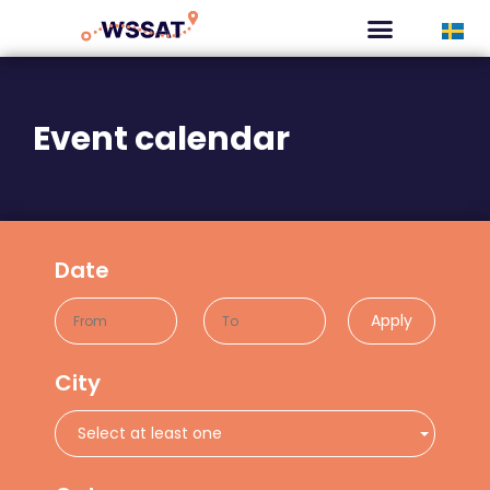
CURATED TOURS
Event calendar
Date
Apply
City
Select at least one